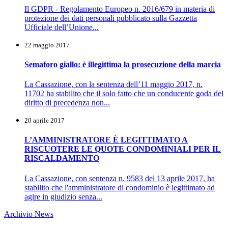
Il GDPR - Regolamento Europeo n. 2016/679 in materia di
protezione dei dati personali pubblicato sulla Gazzetta
Ufficiale dell’Unione...
22 maggio 2017
Semaforo giallo: è illegittima la prosecuzione della marcia
La Cassazione, con la sentenza dell’11 maggio 2017, n.
11702 ha stabilito che il solo fatto che un conducente goda del
diritto di precedenza non...
20 aprile 2017
L’AMMINISTRATORE È LEGITTIMATO A
RISCUOTERE LE QUOTE CONDOMINIALI PER IL
RISCALDAMENTO
La Cassazione, con sentenza n. 9583 del 13 aprile 2017, ha
stabilito che l'amministratore di condominio è legittimato ad
agire in giudizio senza...
Archivio News