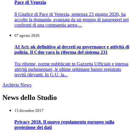
Pace di Venezia
Il Giudice di Pace di Venezia, sentenza 23 giugno 2026, ha
accolto la domanda, avanzata da un gruppo di passeggeri nei
confronti di una compagnia aerea,...
07 agosto 2026
AI Act: ok definitivo ai decreti su governance e attività di
polizia. Il Cdm vara la riforma del sistema 231
Tra riforme, norme pubblicate in Gazzetta Ufficiale e intensa
attività parlamentare, le ultime settimane hanno registrato
novità rilevanti. In G.U. la...
Archivio News
News dello Studio
15 dicembre 2017
Privacy 2018. Il nuovo regolamento europeo sulla
protezione dei dati