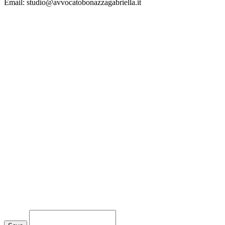
Email:
studio@avvocatobonazzagabriella.it
Loading...