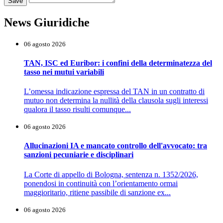
Save
News Giuridiche
06 agosto 2026
TAN, ISC ed Euribor: i confini della determinatezza del
tasso nei mutui variabili
L’omessa indicazione espressa del TAN in un contratto di
mutuo non determina la nullità della clausola sugli interessi
qualora il tasso risulti comunque...
06 agosto 2026
Allucinazioni IA e mancato controllo dell'avvocato: tra
sanzioni pecuniarie e disciplinari
La Corte di appello di Bologna, sentenza n. 1352/2026,
ponendosi in continuità con l’orientamento ormai
maggioritario, ritiene passibile di sanzione ex...
06 agosto 2026