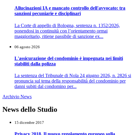
Allucinazioni IA e mancato controllo dell'avvocato: tra
sanzioni pecuniarie e disciplinari
La Corte di appello di Bologna, sentenza n. 1352/2026,
ponendosi in continuità con l’orientamento ormai
maggioritario, ritiene passibile di sanzione ex...
06 agosto 2026
L'assicurazione del condominio è impegnata nei limiti
stabiliti dalla polizza
La sentenza del Tribunale di Nola 24 giugno 2026, n. 2826 si
pronuncia sul tema della responsabilità del condominio per
danni subiti dal condomino per...
Archivio News
News dello Studio
15 dicembre 2017
Privacy 2018. Il nuovo regolamento europeo sulla