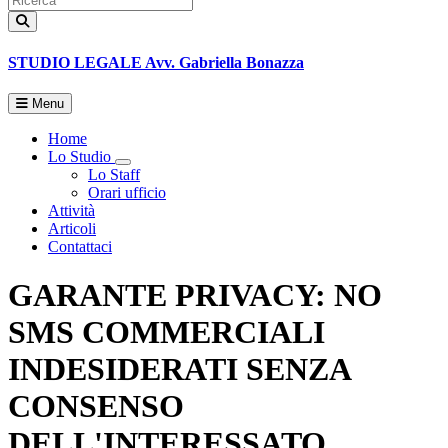
STUDIO LEGALE
Avv. Gabriella Bonazza
Menu
Home
Lo Studio
Toggle Dropdown
Lo Staff
Orari ufficio
Attività
Articoli
Contattaci
GARANTE PRIVACY: NO
SMS COMMERCIALI
INDESIDERATI SENZA
CONSENSO
DELL'INTERESSATO